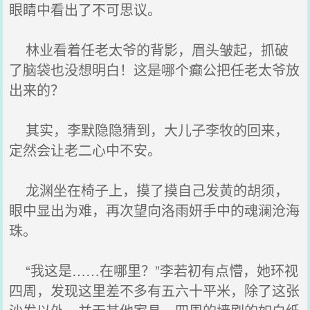
眼睛中看出了不可思议。
林业看着任老太爷的背影，眉头皱起，抓破
了脑袋也没想明白！这是哪个癫公把任老太爷放
出来的？
其实，李默隐隐猜到，大儿子李牧的回来，
定然会让老二心中不安。
龙渊坐在椅子上，摸了摸自己发黄的胡须，
眼中显出为难，再次望向洛雨妍手中的魂澜沧海
珠。
“我这是……在哪里？”李若初有点懵，她环视
四周，发现这里差不多有五六十平米，除了这张