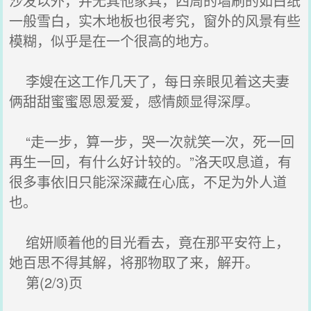
沙发以外，并无其他家具，四周的墙刷的如白纸
一般雪白，实木地板也很考究，窗外的风景有些
模糊，似乎是在一个很高的地方。
李嫂在这工作几天了，每日亲眼见着这夫妻
俩甜甜蜜蜜恩恩爱爱，感情颇显得深厚。
“走一步，算一步，哭一次就笑一次，死一回
再生一回，有什么好计较的。”洛天叹息道，有
很多事依旧只能深深藏在心底，不足为外人道
也。
绾妍顺着他的目光看去，竟在那平安符上，
她百思不得其解，将那物取了来，解开。
第(2/3)页