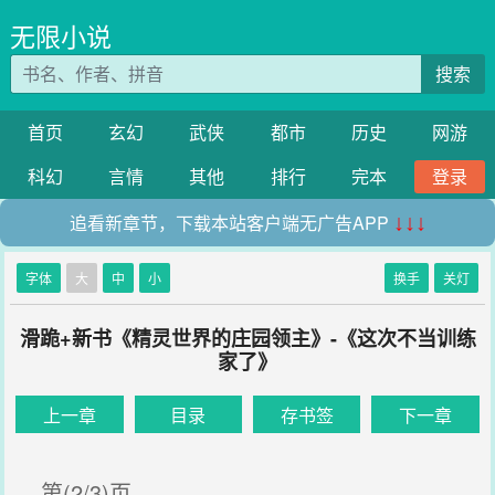
无限小说
搜索
首页
玄幻
武侠
都市
历史
网游
科幻
言情
其他
排行
完本
登录
追看新章节，下载本站客户端无广告APP
↓↓↓
字体
大
中
小
换手
关灯
滑跪+新书《精灵世界的庄园领主》-《这次不当训练
家了》
上一章
目录
存书签
下一章
第(2/3)页