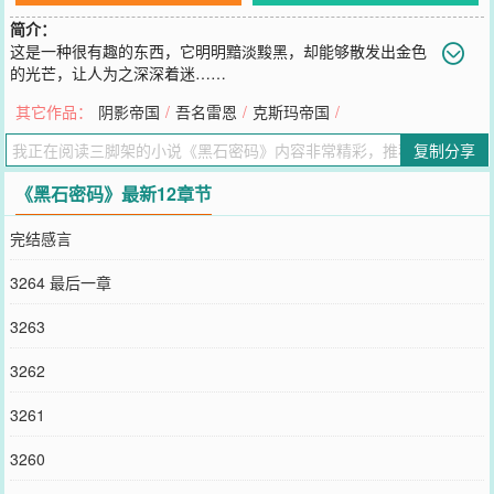
简介：
这是一种很有趣的东西，它明明黯淡黢黑，却能够散发出金色
的光芒，让人为之深深着迷……
您要是觉得《
黑石密码
》还不错的话请不要忘记向您QQ群和微博微信
其它作品：
阴影帝国
/
吾名雷恩
/
克斯玛帝国
/
里的朋友推荐哦！
复制分享
《黑石密码》最新12章节
完结感言
3264 最后一章
3263
3262
3261
3260