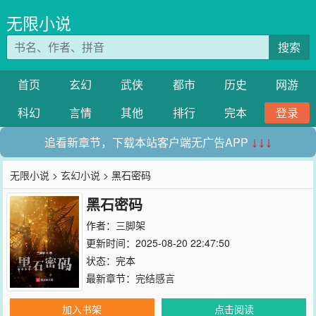
无限小说
搜索
首页
玄幻
武侠
都市
历史
网游
科幻
言情
其他
排行
完本
登录
追看新章节，下载本站客户端无广告APP
↓↓↓
无限小说
>
玄幻小说
> 黑石密码
黑石密码
作者：
三脚架
更新时间：2025-08-20 22:47:50
状态：完本
最新章节：
完结感言
加入书架
点击阅读