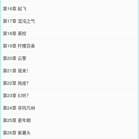
第16章 起飞
第17章 混沌之气
第18章 离校
第19章 柠檬百香
第20章 云擎
第21章 我来！
第22章 局座？
第23章 幻听？
第24章 非同凡响
第25章 更年期
第26章 紫薯头