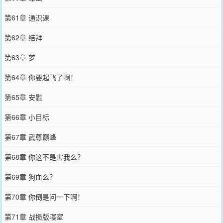
第61章 通识课
第62章 结拜
第63章 梦
第64章 你要起飞了啊！
第65章 安慰
第66章 小目标
第67章 武尊巅峰
第68章 你这不是害我么？
第69章 狗血么？
第70章 你倒是问一下啊！
第71章 战损版寝室