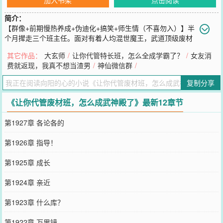
简介：
【群像+前期慢热养成+伪迪化+搞笑+师生情（不喜勿入）】半
个月撵走三个班主任。面对有着人均混世魔王，武道顶级废材
的高一五班。即使教务主任开出极高的待遇，却无人接管。恰在这
其它作品：
大玄师
/
让你代管特长班，怎么全成学霸了？
/
女友消
时，苏阳激活名师指导。于是毛遂自荐，成为五班新的班主任，从零
费就返现，我真不想当渣男
/
神仙微信群
/
开始打造世界最强武神殿。然而，苏阳一番指点之后，逐渐陷入了沉
默。盘龙神拳诀咋还玩起了绣花针！？撼地腿怎么成天残脚了！？当
复制分享
妖兽浪潮入侵世界，外敌欲再犯我华夏之时。苏阳毅然挺身而出。“我
五班学子何在？”早已经成为顶级武神的各学子纷至沓来……
《让你代管废材班，怎么成武神殿了》最新12章节
您要是觉得《
让你代管废材班，怎么成武神殿了
》还不错的话请不要
忘记向您QQ群和微博微信里的朋友推荐哦！
第1927章 各论各的
第1926章 指导！
第1925章 成长
第1924章 亲近
第1923章 什么库？
第1922章 万里镜