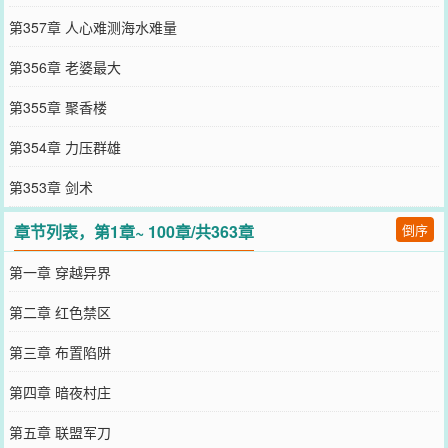
第357章 人心难测海水难量
第356章 老婆最大
第355章 聚香楼
第354章 力压群雄
第353章 剑术
章节列表，第1章~ 100章/共363章
倒序
第一章 穿越异界
第二章 红色禁区
第三章 布置陷阱
第四章 暗夜村庄
第五章 联盟军刀