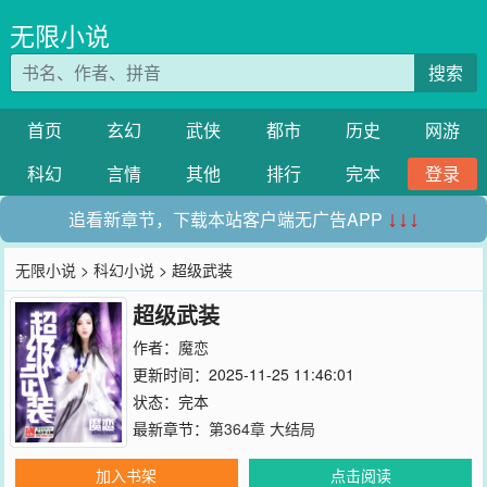
无限小说
搜索
首页
玄幻
武侠
都市
历史
网游
科幻
言情
其他
排行
完本
登录
追看新章节，下载本站客户端无广告APP
↓↓↓
无限小说
>
科幻小说
> 超级武装
超级武装
作者：
魔恋
更新时间：2025-11-25 11:46:01
状态：完本
最新章节：
第364章 大结局
加入书架
点击阅读