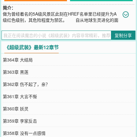
简介：
做为曾经着名的5A级风景区此刻在HREF名单里已经提升为A
级红色级别，其危险程度为禁区。 自从地球生灵进化的面
目全非后，这种以森林为基础的栖息地就变得极其危险。长白山脉的
变异物种更是不计其数，即使是再高明的武装猎杀者也从不愿轻易涉
复制分享
足。 这个充满死亡气息的山脉，危机四伏，无论怎么看都不会有
人相信这里可以生活。
《超级武装》最新12章节
您要是觉得《
超级武装
》还不错的话请不要忘记向您QQ群和微博微信
里的朋友推荐哦！
第364章 大结局
第363章 黑莲
第362章 伤不起了，亲？
第361章 大言不惭
第360章 妖灵
第359章 李家反击
第358章 没有一点感情