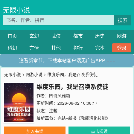
无限小说
搜索
首页
玄幻
武侠
都市
历史
网游
科幻
言情
其他
排行
完本
登录
追看新章节，下载本站客户端无广告APP
↓↓↓
无限小说
>
网游小说
> 维度乐园，我是召唤系使徒
维度乐园，我是召唤系使徒
作者：
四诗风雅颂
更新时间：2026-06-02 10:08:17
状态：连载
最新章节：
完结+新书《我能活化技能》
加入书架
点击阅读