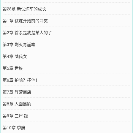
第28章 新试炼前的成长
第1章 试炼开始前的冲突
第2章 首杀是我楚某人的了
第3章 剿灭青崖寨
第4章 陆氏女
第5章 世族
第6章 护院？揍他！
第7章 阵营商店
第8章 人面黑豹
第9章 三尸·踬
第10章 季府