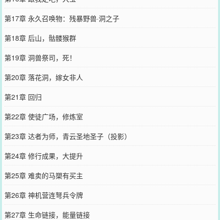
第17章 永久召唤物：残暴野兽·洞之子
第18章 后山，骷髅猴群
第19章 洞兽祭司，死！
第20章 落花洞，嫁女非人
第21章 回归
第22章 使徒广场，修炼室
第23章 达者为师，青云圣地圣子（投影）
第24章 修行成果，大提升
第25章 难卖的马槊有买主
第26章 神机营连弩兵令牌
第27章 生命链接，能量链接