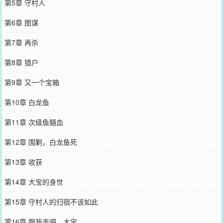
第5章 守村人
第6章 图谋
第7章 再杀
第8章 猎户
第9章 又一个宝箱
第10章 白龙鱼
第11章 次级鱼髓血
第12章 围剿，白龙鱼死
第13章 收获
第14章 大宝的身世
第15章 守村人的归宿不该如此
第16章 跟我走吧，大宝