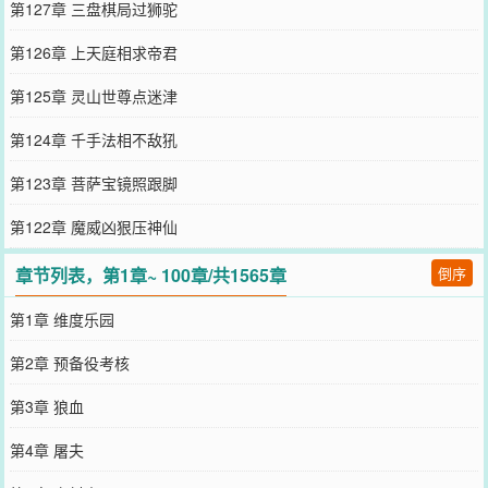
第127章 三盘棋局过狮驼
第126章 上天庭相求帝君
第125章 灵山世尊点迷津
第124章 千手法相不敌犼
第123章 菩萨宝镜照跟脚
第122章 魔威凶狠压神仙
章节列表，第1章~ 100章/共1565章
倒序
第1章 维度乐园
第2章 预备役考核
第3章 狼血
第4章 屠夫