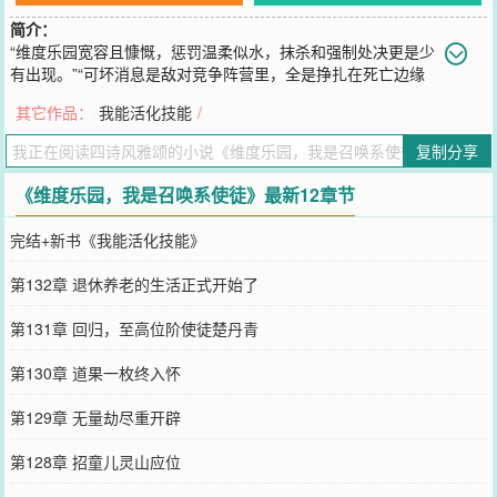
简介：
“维度乐园宽容且慷慨，惩罚温柔似水，抹杀和强制处决更是少
有出现。”“可坏消息是敌对竞争阵营里，全是挣扎在死亡边缘
的高压疯子。”“作为召唤系的我，砸锅卖铁的养几个大爹护身也是合
其它作品：
我能活化技能
/
情合理的。”楚丹青觉得除了自己穷到兜比脸干净外，其实过的挺好
的。…以维度使徒身份行走诸天万界，他见那深窟之中洞兽蛰伏，以
复制分享
人为祀。也见水河潜蛟，山中邅迹虎，世间人心魔为祸。更有人心不
足蛇吞象，世事到头螳捕蝉。万千诸界里魑魅魍魉，百态红尘中善恶
《维度乐园，我是召唤系使徒》最新12章节
纷纭。
您要是觉得《
维度乐园，我是召唤系使徒
》还不错的话请不要忘记向
完结+新书《我能活化技能》
您QQ群和微博微信里的朋友推荐哦！
第132章 退休养老的生活正式开始了
第131章 回归，至高位阶使徒楚丹青
第130章 道果一枚终入怀
第129章 无量劫尽重开辟
第128章 招童儿灵山应位