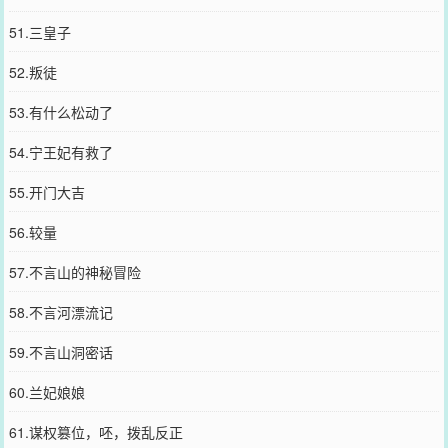
51.三皇子
52.叛徒
53.有什么松动了
54.宁王妃有救了
55.开门大吉
56.较量
57.不言山的神秘冒险
58.不言河漂流记
59.不言山洞密话
60.兰妃娘娘
61.谋权篡位，呸，拨乱反正