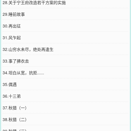
28.关于宁王府改造若干方案的实施
29.睡前故事
30.再出征
31.风乍起
32.山穷水未尽，绝处再逢生
33.事了拂衣去
34.坦白从宽，抗拒......
35.偶遇
36.十三弟
37.秋猎（一）
38.秋猎（二）