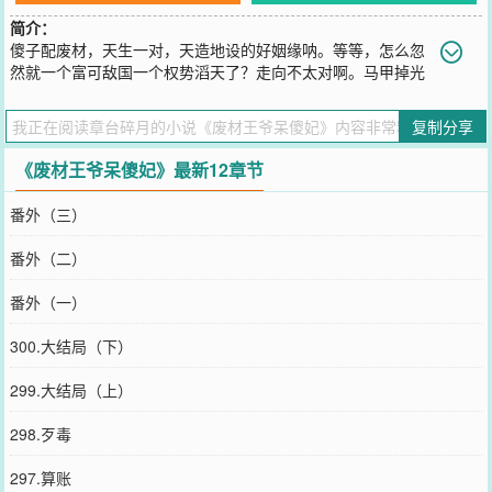
简介：
傻子配废材，天生一对，天造地设的好姻缘呐。等等，怎么忽
然就一个富可敌国一个权势滔天了？走向不太对啊。马甲掉光
了，纳兰倦夜表示夫人爱金山不爱美人太难了！
您要是觉得《
废材王爷呆傻妃
》还不错的话请不要忘记向您QQ群和微
复制分享
博微信里的朋友推荐哦！
《废材王爷呆傻妃》最新12章节
番外（三）
番外（二）
番外（一）
300.大结局（下）
299.大结局（上）
298.歹毒
297.算账