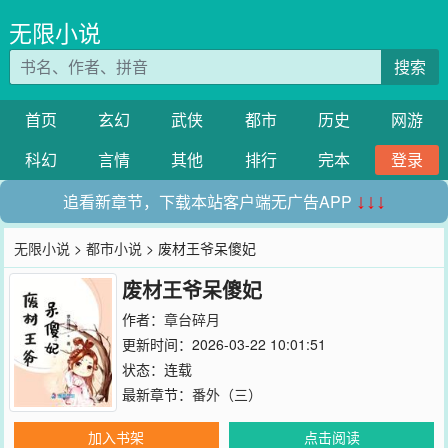
无限小说
搜索
首页
玄幻
武侠
都市
历史
网游
科幻
言情
其他
排行
完本
登录
追看新章节，下载本站客户端无广告APP
↓↓↓
无限小说
>
都市小说
> 废材王爷呆傻妃
废材王爷呆傻妃
作者：
章台碎月
更新时间：2026-03-22 10:01:51
状态：连载
最新章节：
番外（三）
加入书架
点击阅读