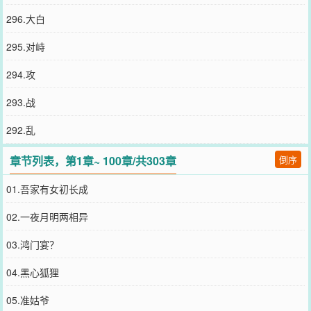
296.大白
295.对峙
294.攻
293.战
292.乱
章节列表，第1章~ 100章/共303章
倒序
01.吾家有女初长成
02.一夜月明两相异
03.鸿门宴？
04.黑心狐狸
05.准姑爷