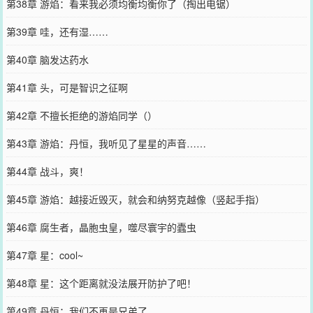
第38章 游焰：看来我必须均衡均衡你了（掏出电锯）
第39章 哇，还有湿……
第40章 脑发达药水
第41章 头，可是智识之征啊
第42章 不擅长拒绝的游焰同学（）
第43章 游焰：丹恒，我听见了星星的声音……
第44章 战斗，爽！
第45章 游焰：越接近毁灭，就会和纳努克越像（竖起手指）
第46章 腐生者，晶胞虫皇，噬尽寰宇的蠹虫
第47章 星：cool~
第48章 星：这个距离就没法展开防护了吧！
第49章 丹恒：我们不再是兄弟了