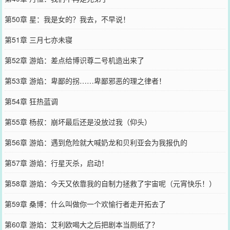
第50章 星：我是女的？我去，不早说！
第51章 三月七亦未寝
第52章 游焰：差点给博识尊二号机造出来了
第53章 游焰：卑鄙的拐……卑鄙邪恶的理之律者！
第54章 狂热蓝调
第55章 杨叔：崩坏最后还是没放过我（仰头）
第56章 游焰：遇到危险就大喊奶龙和贝利亚会为我报仇的
第57章 游焰：行星灭杀，启动！
第58章 游焰：今天又依靠我的自制力拯救了宇宙呢（元宵快乐！）
第59章 桑博：什么叫做你一个欢愉行者走开拓去了
第60章 游焰：艾利欧喝大之后把剧本当厕纸了？