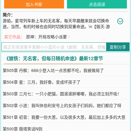
加入书架
点击阅读
简介：
游焰，星穹列车新上车的无名客，每天早晨醒来就会切换命
途，当然，有的时候也会同时切换到双重命途。\n【毁灭-游
焰】：如果我不能拯救这个失败的世界，那就让银河燃烧吧。\n【存
其它作品：
原神：开局攻略小派蒙
/
护-游焰】：我~已~经~是~全~速~前~进~了~\n【神秘-游焰】：你
说，会不会有人对着星神道Gu……\n【记忆-游焰】：只要把时间停在
复制分享
只有幸福美好中，没有痛苦和死亡就可以了！\n【智识-游焰】：可知
与不可知的边……（背后中刀）\n【同谐-游焰】：普世同谐，群星共
《崩铁：无名客，但每日随机命途》最新12章节
熠……\n并不是精神分裂，也不是系统，每天午夜12点之后准时切换
命途。
第505章 丹枫：666小登入坑一点苦都不吃，我被做局了
您要是觉得《
崩铁：无名客，但每日随机命途
》还不错的话请不要忘
记向您QQ群和微博微信里的朋友推荐哦！
第504章 星：三月，我好像，变成坏孩子了
第503章 三月七：一只小肥猫，圆滚滚胖嘟嘟，我必须立刻开吸！
第502章 小涟：我叫休伯利安号上的女孩子们妈妈，她们都应了呀
第501章 初音：我要一份大葱，以及很多大葱，最后加上多多的大葱
第500章 薇塔笑话N则