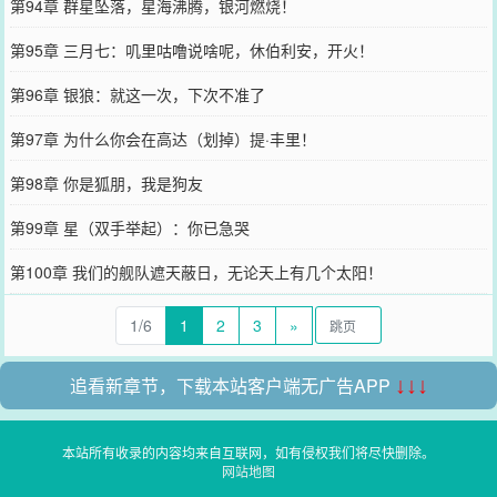
第94章 群星坠落，星海沸腾，银河燃烧！
第95章 三月七：叽里咕噜说啥呢，休伯利安，开火！
第96章 银狼：就这一次，下次不准了
第97章 为什么你会在高达（划掉）提·丰里！
第98章 你是狐朋，我是狗友
第99章 星（双手举起）：你已急哭
第100章 我们的舰队遮天蔽日，无论天上有几个太阳！
1/6
1
2
3
»
追看新章节，下载本站客户端无广告APP
↓↓↓
本站所有收录的内容均来自互联网，如有侵权我们将尽快删除。
网站地图