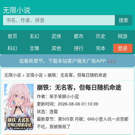
无限小说
搜索
首页
玄幻
武侠
都市
历史
网游
科幻
言情
其他
排行
完本
登录
追看新章节，下载本站客户端无广告APP
↓↓↓
无限小说
>
言情小说
> 崩铁：无名客，但每日随机命途
崩铁：无名客，但每日随机命途
作者：
笨手笨脚小小蓝
更新时间：2026-08-06 01:10:39
状态：连载
最新章节：
第505章 丹枫：666小登入坑一点苦都
不吃，我被做局了