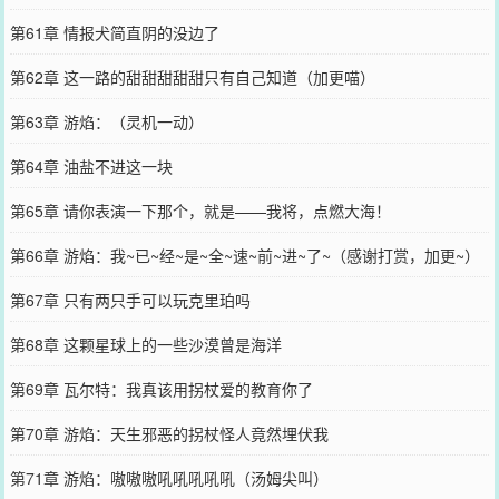
第61章 情报犬简直阴的没边了
第62章 这一路的甜甜甜甜甜只有自己知道（加更喵）
第63章 游焰：（灵机一动）
第64章 油盐不进这一块
第65章 请你表演一下那个，就是——我将，点燃大海！
第66章 游焰：我~已~经~是~全~速~前~进~了~（感谢打赏，加更~）
第67章 只有两只手可以玩克里珀吗
第68章 这颗星球上的一些沙漠曾是海洋
第69章 瓦尔特：我真该用拐杖爱的教育你了
第70章 游焰：天生邪恶的拐杖怪人竟然埋伏我
第71章 游焰：嗷嗷嗷吼吼吼吼吼（汤姆尖叫）