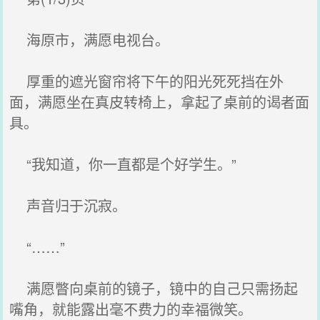
海原市，满愿电视台。
厚重的遮光窗帘将下午的阳光死死挡在外
面，满愿坐在真皮转椅上，拿起了桌前的谒者面
具。
“我知道，你一直都是个好学生。”
声音归于沉寂。
“……”
满愿瞥向桌前的镜子，镜中的自己只需扬起
嘴角，就能露出毫不费力的幸福微笑。