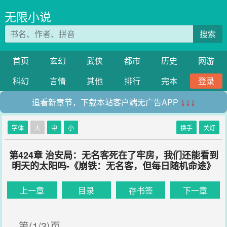
无限小说
搜索
首页
玄幻
武侠
都市
历史
网游
科幻
言情
其他
排行
完本
登录
追看新章节，下载本站客户端无广告APP
↓↓↓
字体
大
中
小
换手
关灯
第424章 治安局：无名客死在了牢房，我们还能看到
明天的太阳吗-《崩铁：无名客，但每日随机命途》
上一章
目录
存书签
下一章
第(1/3)页