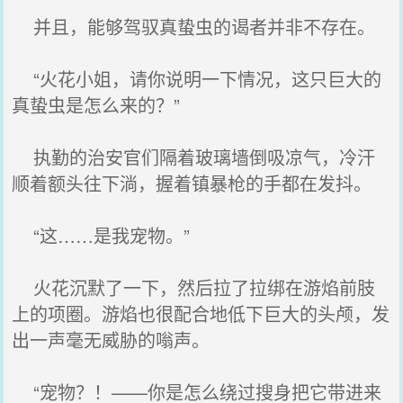
并且，能够驾驭真蛰虫的谒者并非不存在。
“火花小姐，请你说明一下情况，这只巨大的
真蛰虫是怎么来的？”
执勤的治安官们隔着玻璃墙倒吸凉气，冷汗
顺着额头往下淌，握着镇暴枪的手都在发抖。
“这……是我宠物。”
火花沉默了一下，然后拉了拉绑在游焰前肢
上的项圈。游焰也很配合地低下巨大的头颅，发
出一声毫无威胁的嗡声。
“宠物？！——你是怎么绕过搜身把它带进来