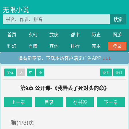
无限小说
搜索
首页
玄幻
武侠
都市
历史
网游
科幻
言情
其他
排行
完本
登录
追看新章节，下载本站客户端无广告APP
↓↓↓
字体
大
中
小
换手
关灯
第9章 公开课-《我弄丢了死对头的命》
上一章
目录
存书签
下一章
第(1/3)页