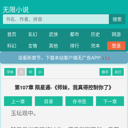
无限小说
搜索
首页
玄幻
武侠
都市
历史
网游
科幻
言情
其他
排行
完本
登录
追看新章节，下载本站客户端无广告APP
↓↓↓
字体
大
中
小
换手
关灯
第107章 陨星遁-《师妹，我真得控制你了》
上一章
目录
存书签
下一章
玉坛观中。