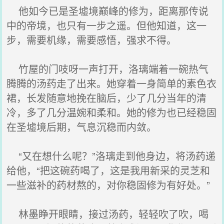
他如今已是圣墟境巅峰的修为，距离那传说
中的帝境，也只有一步之遥。但他知道，这一
步，需要机缘，需要感悟，强求不得。
竹屋的门吱呀一声打开，洛璃端着一碗热气
腾腾的汤药走了出来。她穿着一身简单的素色衣
裙，长发随意地挽在脑后，少了几分当年的清
冷，多了几分温婉和柔和。她的修为也已经稳固
在圣墟境后期，气息沉稳而内敛。
“又在想什么呢？”洛璃走到他身边，将汤药递
给他，“把这碗药喝了，这是我用新采的灵芝和
一些滋补的药材熬的，对你稳固修为有好处。”
林墨睁开眼睛，接过汤药，轻轻吹了吹，喝