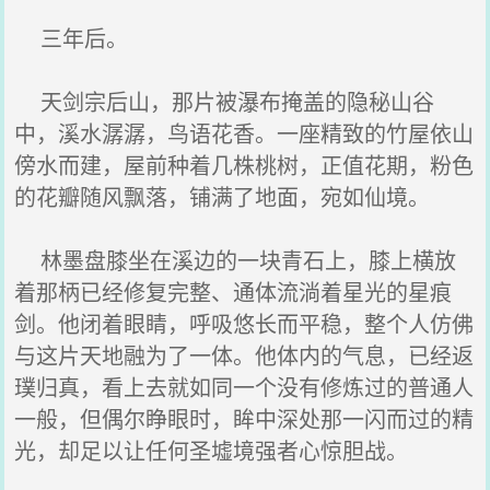
三年后。
天剑宗后山，那片被瀑布掩盖的隐秘山谷
中，溪水潺潺，鸟语花香。一座精致的竹屋依山
傍水而建，屋前种着几株桃树，正值花期，粉色
的花瓣随风飘落，铺满了地面，宛如仙境。
林墨盘膝坐在溪边的一块青石上，膝上横放
着那柄已经修复完整、通体流淌着星光的星痕
剑。他闭着眼睛，呼吸悠长而平稳，整个人仿佛
与这片天地融为了一体。他体内的气息，已经返
璞归真，看上去就如同一个没有修炼过的普通人
一般，但偶尔睁眼时，眸中深处那一闪而过的精
光，却足以让任何圣墟境强者心惊胆战。