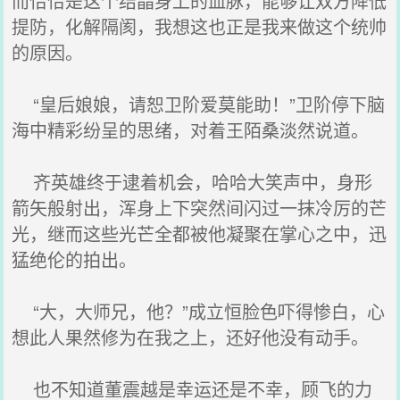
而恰恰是这个结晶身上的血脉，能够让双方降低
提防，化解隔阂，我想这也正是我来做这个统帅
的原因。
“皇后娘娘，请恕卫阶爱莫能助！”卫阶停下脑
海中精彩纷呈的思绪，对着王陌桑淡然说道。
齐英雄终于逮着机会，哈哈大笑声中，身形
箭矢般射出，浑身上下突然间闪过一抹冷厉的芒
光，继而这些光芒全都被他凝聚在掌心之中，迅
猛绝伦的拍出。
“大，大师兄，他？”成立恒脸色吓得惨白，心
想此人果然修为在我之上，还好他没有动手。
也不知道董震越是幸运还是不幸，顾飞的力