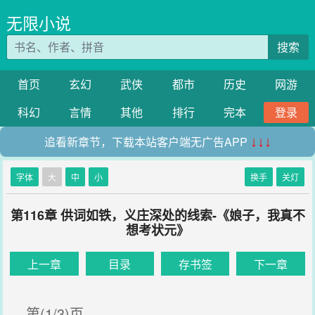
无限小说
搜索
首页
玄幻
武侠
都市
历史
网游
科幻
言情
其他
排行
完本
登录
追看新章节，下载本站客户端无广告APP
↓↓↓
字体
大
中
小
换手
关灯
第116章 供词如铁，义庄深处的线索-《娘子，我真不
想考状元》
上一章
目录
存书签
下一章
第(1/3)页