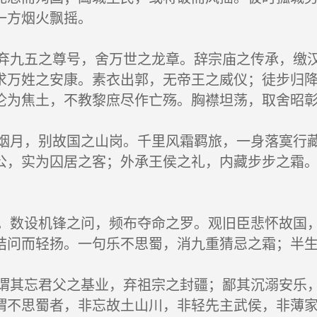
一方烟火飘摇。
九五之尊号，舍万世之龙章。辞宗庙之传承，缴汉
求万姓之安康。素衣出郭，无帝王之威仪；徒步归
沦为焦土，不教黎庶尽作亡殇。胸襟坦荡，取舍昭
月，别故国之山岗。千里风霜羁旅，一身落寞行藏
公，实为囚居之客；外承王侯之礼，内藏步步之霜
数设机锋之问，频布夺命之罗。观旧臣悲怀故国，
诘问而轻扬。一句乐不思蜀，消九重猜忌之霜；半
其忘君父之基业，弃祖宗之封疆；鄙其沉溺安乐，
谓不思蜀者，非忘故土山川，非轻先主武侯，非薄