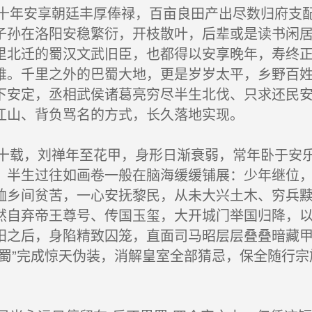
年安享朝廷丰厚俸禄，百亩良田产出尽数归府支配
子孙在洛阳安稳繁衍，开枝散叶，后辈或是读书闲
里北迁的蜀汉文武旧臣，也都得以安享晚年，寿终
难。千里之外的巴蜀大地，更是岁岁太平，乡野百
下安定，丞相武侯诸葛亮穷尽半生北伐、只求还民
江山、背负骂名的方式，长久落地实现。
载，刘禅年至花甲，身形日渐衰弱，常年卧于安乐
，半生过往如画卷一般在脑海缓缓铺展：少年继位
恤乡间贫苦，一心安抚黎民，从未大兴土木、穷兵
然自弃帝王尊号、传国玉玺，大开城门举国归降，
阳之后，身陷精致囚笼，直面司马昭层层叠叠暗藏
思蜀”完成惊天伪装，消解皇室全部猜忌，保全随行