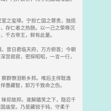
室之玺璋。宁担亡国之罪责，独揽
降，存仁者之热肠。以一己之荣辱沉
彰，千古帝王，鲜有此量。
。昔日君临天府，万方俯首；今朝
。深宫寂寂，密探昭昭，一言一行，
察群僚泪断乡邦。唯后主佯耽逸
生佯愚藏智，卸万千致命之伤。
昧却故邦。谁解嬉笑之下，隐忍千
家国庙堂。乃是藏锐于钝，守柔于