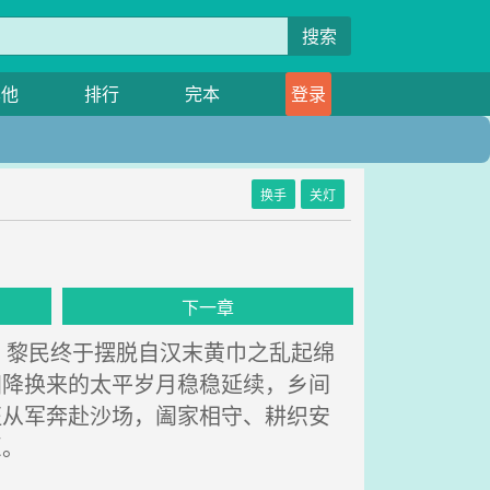
搜索
其他
排行
完本
登录
换手
关灯
下一章
黎民终于摆脱自汉末黄巾之乱起绵
归降换来的太平岁月稳稳延续，乡间
征从军奔赴沙场，阖家相守、耕织安
愿。