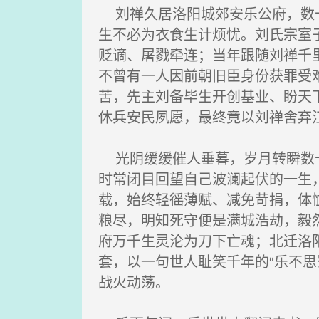
刘禅久居洛阳城郊安乐公府，数十
生不必为衣食生计烦忧。刘氏宗室
贬谪、屠戮牵连；当年跟随刘禅千
不曾有一人因前朝旧臣身份获罪受
苦，先主刘备毕生开创基业、盼天
休兵安民夙愿，最终竟以刘禅舍弃
光阴缓缓催人垂暮，岁月转瞬数十
时常闭目回望自己波澜起伏的一生
载，始终轻徭薄赋、减免苛捐，体
粮尽，明知死守便是满城浩劫，毅
府万千生灵沦为刀下亡魂；北迁洛
套，以一句世人耻笑千年的“乐不
战火动荡。