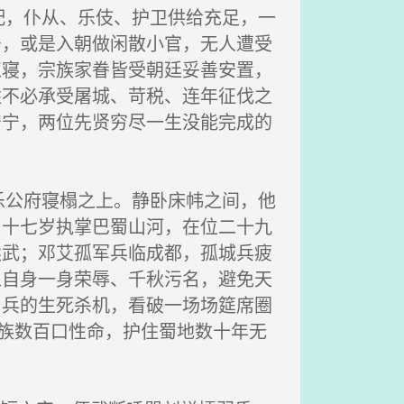
，仆从、乐伎、护卫供给充足，一
居，或是入朝做闲散小官，无人遭受
正寝，宗族家眷皆受朝廷妥善安置，
姓不必承受屠城、苛税、连年征伐之
安宁，两位先贤穷尽一生没能完成的
公府寝榻之上。静卧床帏之间，他
，十七岁执掌巴蜀山河，在位二十九
黩武；邓艾孤军兵临成都，孤城兵疲
以自身一身荣辱、千秋污名，避免天
甲兵的生死杀机，看破一场场筵席圈
宗族数百口性命，护住蜀地数十年无