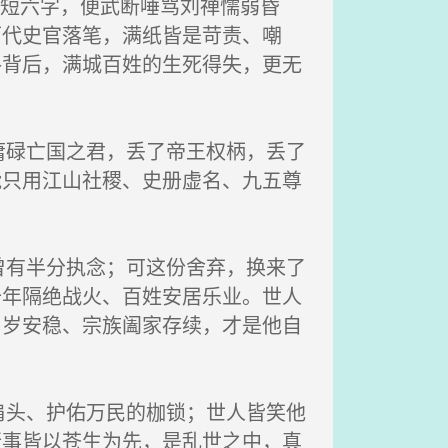
短短六字，便武断唾骂刘禅懦弱昏
历代史官落笔，满纸皆是苛责、嘲
路背后，满城百姓的生死得失，更无
碌亡国之君，丢了帝王权柄，丢了
能只用江山社稷、史册虚名、九五尊
有半分执念；可这份舍弃，换来了
十年隔绝战火、百姓安居乐业。世人
岁岁安稳、宗族阖家存续，才是他自
头、护佑万民的枷锁；世人皆笑他
行事皆以苍生为先，是乱世之中，真