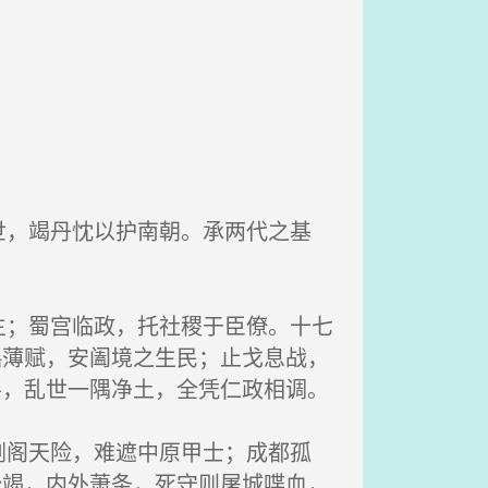
，竭丹忱以护南朝。承两代之基
；蜀宫临政，托社稷于臣僚。十七
徭薄赋，安阖境之生民；止戈息战，
谣，乱世一隅净土，全凭仁政相调。
阁天险，难遮中原甲士；成都孤
势竭，内外萧条，死守则屠城喋血，