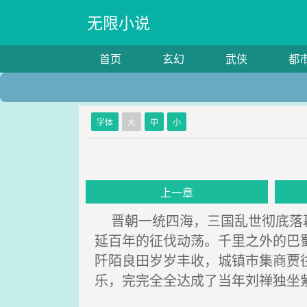
无限小说
首页
玄幻
武侠
都
字体
大
中
小
上一章
晋朝一统四海，三国乱世彻底落幕
延百年的征伐动荡。千里之外的巴
阡陌良田岁岁丰收，城镇市集商贾
乐，完完全全达成了当年刘禅独坐