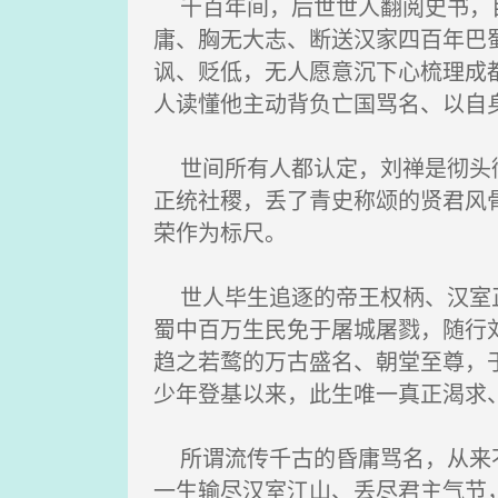
千百年间，后世世人翻阅史书，目
庸、胸无大志、断送汉家四百年巴
讽、贬低，无人愿意沉下心梳理成
人读懂他主动背负亡国骂名、以自
世间所有人都认定，刘禅是彻头彻
正统社稷，丢了青史称颂的贤君风
荣作为标尺。
世人毕生追逐的帝王权柄、汉室正
蜀中百万生民免于屠城屠戮，随行
趋之若鹜的万古盛名、朝堂至尊，
少年登基以来，此生唯一真正渴求
所谓流传千古的昏庸骂名，从来不
一生输尽汉室江山、丢尽君主气节