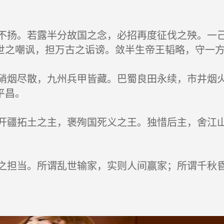
。
扬。若露半分故国之念，必招再度征伐之殃。一己
世之嘲讽，担万古之诟谤。敛半生帝王韬略，守一
烟尽散，九州兵甲皆藏。巴蜀良田永续，市井烟火
平昌。
疆拓土之主，褒殉国死义之王。独惜后主，舍江山
担当。所谓乱世输家，实则人间赢家；所谓千秋