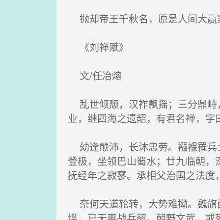
抛却帝王千秋名，原是人间大赢
《刘禅赋》
文/任冶熔
乱世倾颓，汉祚飘摇；三分鼎峙，
业，继四海之遗韶，有君名禅，字
幼逢颠沛，长沐忠劳。襁褓罹兵戈
登极，坐领巴山蜀水；廿九临朝，
抚经年之寂寥。承相父治国之法度
奈何天道轮转，大势难拗。魏旗西
堞，已无再战兵韶。朝野文武，或