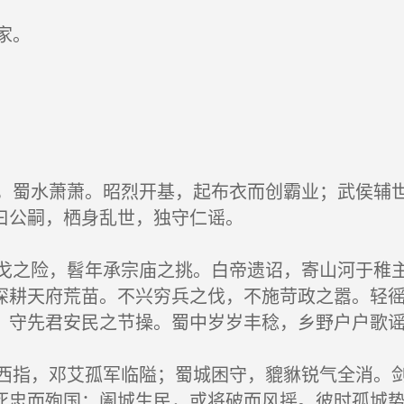
家。
蜀水萧萧。昭烈开基，起布衣而创霸业；武侯辅世
曰公嗣，栖身乱世，独守仁谣。
之险，髫年承宗庙之挑。白帝遗诏，寄山河于稚主
深耕天府荒苗。不兴穷兵之伐，不施苛政之嚣。轻
，守先君安民之节操。蜀中岁岁丰稔，乡野户户歌
指，邓艾孤军临隘；蜀城困守，貔貅锐气全消。剑
死忠而殉国；阖城生民，或将破而风摇。彼时孤城