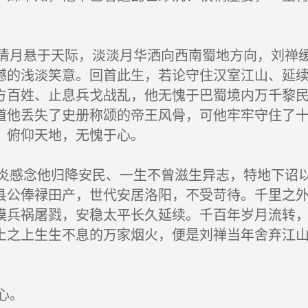
。
月悬于天际，淡淡月华洒向西南蜀地方向，刘禅缓
憾的浅淡笑意。回首此生，若论守住汉室江山、延
方百姓、止息兵戈战乱，他无愧于巴蜀境内万千黎
道他丢失了史册称颂的帝王风骨，可他牢牢守住了
，俯仰天地，无愧于心。
感念他归降安民、一生不曾滋生异志，特地下诏以
县公俸禄田产，世代安居洛阳，不受苛待。千里之
模兵祸屠戮，安稳太平长久延续。千百年岁月流转
土之上生生不息的万家烟火，便是刘禅当年舍弃江
心。