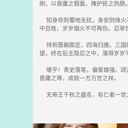
刚，以昏庸之假面，掩护民之热肠
知身存则蜀地无扰，身安则烽火不
中百姓，岁岁烟火不可再伤。忍举
待到晋朝鼎定，四海归唐。三国硝
望，终在后主隐忍之中，落得岁岁
嗟乎！青史落笔，偏爱雄强。颂开
昏庸之辱，成就一方万世之祥。
无帝王千秋之盛名，有仁者一世之