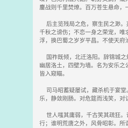
鏖战则千里焚燎。百万苍生悬命，
后主览残局之危，察生民之渺。弃
千秋之谤伤；不恋一身之荣宠，唯
浮，换巴蜀之岁岁平昌。不使天府
国祚既倾，北迁洛阳。辞锦城之烟
幽居洛土，四壁为墙。名为安乐之
皆入窥瞄。
司马昭蓄疑屡试，藏杀机于宴堂。
乐，静敛刚肠。对危筵而浅笑，对
世人嗤其庸弱，千古笑其疏狂。谓
行；谁明荒唐之外，风骨昭彰。所