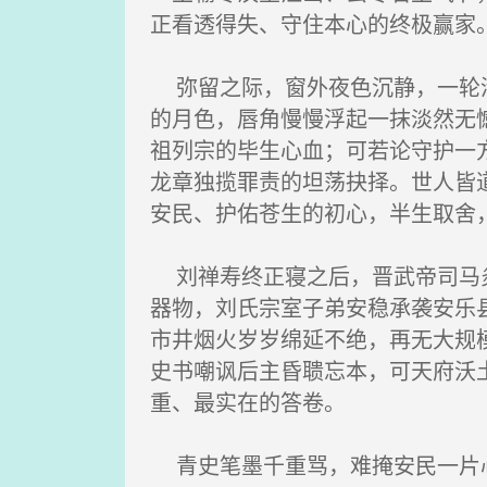
正看透得失、守住本心的终极赢家
弥留之际，窗外夜色沉静，一轮清
的月色，唇角慢慢浮起一抹淡然无
祖列宗的毕生心血；可若论守护一
龙章独揽罪责的坦荡抉择。世人皆
安民、护佑苍生的初心，半生取舍
刘禅寿终正寝之后，晋武帝司马炎
器物，刘氏宗室子弟安稳承袭安乐
市井烟火岁岁绵延不绝，再无大规
史书嘲讽后主昏聩忘本，可天府沃
重、最实在的答卷。
青史笔墨千重骂，难掩安民一片