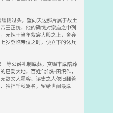
缓侧过头，望向天边那片属于故土
续帝王正统，他的确愧对宗庙之中列
民，无愧于当年紫宸大殿之上，舍弃
十七岁登临帝位之时，便立下的休兵
一等公爵礼制厚葬，赏赐丰厚陪葬
外的巴蜀大地，百姓代代耕田织作，
，无数文人墨客、读史之人依旧翻着
山、独担千秋骂名，留给世间最厚