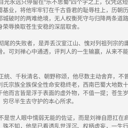
光永远只停留在“乐不思蜀”四个字之上，仅凭这
蜀基业，将他牢牢钉在千古昏君的耻辱柱上，历朝
都城破时的两难绝境，无人权衡死守与归降两条道
身荣辱换取苍生安稳的深层取舍。
尾的失败者，是弄丢汉室江山、愧对列祖列宗的庸
骨。可刘禅心中通透，评判人的一生输赢，从来不
统、千秋清名、朝野称颂，他尽数主动舍弃，不曾
刘氏宗族全族保全性命安稳终老，西南巴蜀大地数
于他而言皆是浮于表面的虚外物，不值一提；苍生
、穷尽半生去守护的本心所求。
是世人眼中懦弱无能的佐证，而是刘禅自愿扛在肩
，殊不知，他早已看透乱世浮沉、权柄虚妄，一生