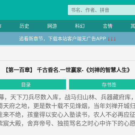
市
历史
网游
科幻
言情
追看新章节，下载本站客户端无广告APP
↓↓↓
【第一百章】 千古昏名.一世赢家-《刘禅的智慧人生》
目录
存书签
，天下刀兵尽数入库，战马归山林、兵器藏府库，
蜀天府之地，更是数十载不见烽烟，当年刘禅开城
往来不绝，孩童得以安心入塾读书，农人不必再应
紫宸大殿，舍弃帝号、独揽骂名之时心中许下的心