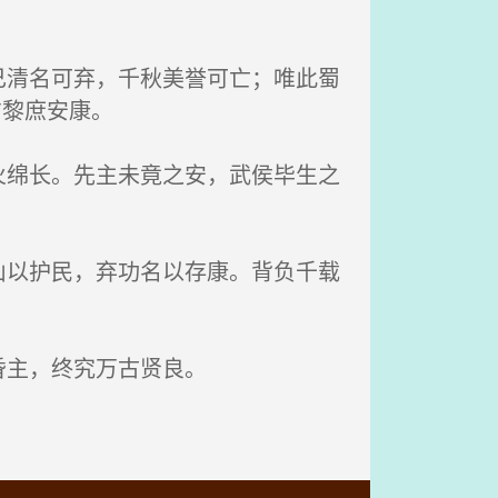
清名可弃，千秋美誉可亡；唯此蜀
方黎庶安康。
绵长。先主未竟之安，武侯毕生之
以护民，弃功名以存康。背负千载
昏主，终究万古贤良。