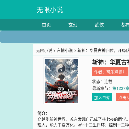
无限小说
首页
玄幻
武侠
都
无限小说
>
言情小说
> 斩神：华夏古神归位，开局
斩神：华夏古
作者：
可乐鸡翅儿
状态：连载
最新章节：
第122
加入书架
点击
简介：
穿越到斩神世界，苏言发现自己成了林七夜的同学。\
理人，能力千变万化。\n\n十二生肖环：控制十二种