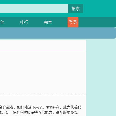
搜索
其他
排行
完本
登录
名穿越者，如何能活下来了。\n\n好在，成为伏羲代
..戌，亥。在对应时辰获得五倍能力，高配版星夜舞