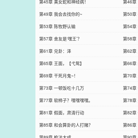
第45章 美女蛇和神经病！
第46章 
第49章 我会去找你的~
第50章
第53章 陈牧野认输
第54
第57章 舍友是‘嘿王’？
第58
第61章 兑卦：泽
第62章
第65章 王面，【弋鸳】
第66
第69章 干死月鬼~！
第70章
第73章 一顿饭吃十几万
第74
第77章 软柿子？嘿嘿嘿嘿。
第78
第81章 假面，肃清行动
第82章
第85章 和会算卦的人打赌？
第86章
第89章 枪法大成
第90章