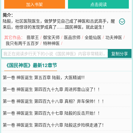
加入书架
点击阅读
简介：
陆毅，社区医院医生，做梦梦见自己成了神医和古武高手，醒
来后，他惊讶的发现梦成真了……国民神医，就此诞生！
您要是觉得《
国民神医
》还不错的话请不要忘记向您QQ群和微博微信
其它作品：
翡翠王
/
御宝天师
/
医品宗师
/
全能仙医
/
功夫神医
/
里的朋友推荐哦！
我只有两千五百岁
/
特种神医
/
复制分享
《国民神医》最新12章节
第一卷 神医诞生 第五百章 陆毅，大医精诚!!!
第一卷 神医诞生 第四百九十九章 周进邦靠山没了！！
第一卷 神医诞生 第四百九十八章 真相？弃车保帅！！！
第一卷 神医诞生 第四百九十七章 陆毅的反击开始！！
第一卷 神医诞生 第四百九十六章 陆毅这步险棋走通了！