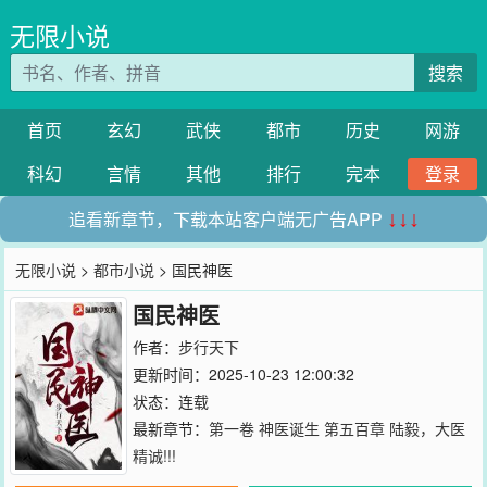
无限小说
搜索
首页
玄幻
武侠
都市
历史
网游
科幻
言情
其他
排行
完本
登录
追看新章节，下载本站客户端无广告APP
↓↓↓
无限小说
>
都市小说
> 国民神医
国民神医
作者：
步行天下
更新时间：2025-10-23 12:00:32
状态：连载
最新章节：
第一卷 神医诞生 第五百章 陆毅，大医
精诚!!!