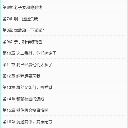
第6章 老子要和他对线
第7章 啊，姐姐杀我
第8章 你敢动一下试试？
第9章 亲手制作的钱包
第10章 这二番战，你们输定了
第11章 我已经赢他们太多了
第12章 纯粹想要玩我
第13章 粉丝又如何，照样怼
第14章 和赖秋渔的连线
第15章 抓住机会搞事情啊
第16章 沉迷其中，其乐无穷