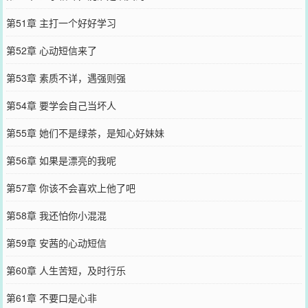
第51章 主打一个好好学习
第52章 心动短信来了
第53章 素质不详，遇强则强
第54章 要学会自己当坏人
第55章 她们不是绿茶，是知心好妹妹
第56章 如果是漂亮的我呢
第57章 你该不会喜欢上他了吧
第58章 我还怕你小混混
第59章 安茜的心动短信
第60章 人生苦短，及时行乐
第61章 不要口是心非