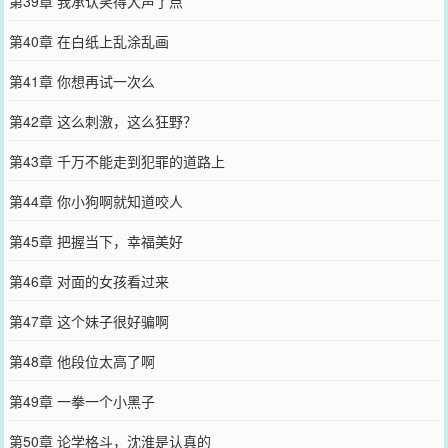
第39章 我承认笑得大声了点
第40章 在白纸上乱涂乱画
第41章 你想再试一次么
第42章 这么刺激，这么狂野？
第43章 千万不能走到犯罪的道路上
第44章 你小狗啊就知道咬人
第45章 把握当下，幸福美好
第46章 对面的女孩看过来
第47章 这个妹子很好骗啊
第48章 他段位太高了啊
第49章 一拳一个小黑子
第50章 论学格斗，沈淮是认真的