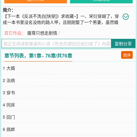
简介：
【下一本《反派不洗白[快穿]》求收藏~】一、宋衍穿越了，穿
成一本书里没名没姓的路人甲，且刚刚娶了一个男妻，虽然婚
事不尽如人意，但只要避开书中剧情，安稳过一世应该没问题。宋衍
其它作品：
魔尊只想走剧情
/
心性淡泊随遇而安，在得知妻子也不喜欢自己后，只当多了个搭伙过
日子的，倒也过得悠闲自在。可惜好景不长，一次意外，妻子死在了
复制分享
魔族手中。而后魔君出关，仙凡两界陷入战火之中。宋衍身不由己卷
入洪流，在一次与魔族的斗争中意外被俘，与其他俘虏一同被押上了
章节列表，第1章~ 76章/共76章
倒序
葬魂山，看到了那个传言中冷血暴戾、无情残忍的魔君寂无归。二、
魔君寂无归入轮回历劫时，被迫嫁了一个纨绔子弟。恢复记忆之后，
1 大婚
这一世经历成了他难以启齿的黑历史，他发誓，若是再让他遇上那蝼
蚁，定要将他碎尸万段！没多久，仙凡两界在他的攻打下节节败退，
2 治病
一日，手下带了一群俘虏上山，他一眼就看到了人群中那张熟悉的面
容——然而就在动手之前，他想，若就这般简单的杀了这蝼蚁，岂不
3 穿书
是太便宜了他？凭什么动心的人是本君？定要让他对本君也动心一
次，再杀了他，方能解他心头之恨！三、百年后，世人皆知，仙尊宋
4 同床
衍虽出身微末，却力挽狂澜，救三界众生于危难。就连那恣意邪睢的
魔君寂无归，也唯独在他面前，会收敛上三分，可见魔君是仙尊手下
5 回门
败将这传言，不是空穴来风啊！但无人知晓的是，人前备受尊敬的仙
尊宋衍，人后却被那魔头摁在怀里，掐着腰一遍遍的追问：你当初到
6 挑衅
底爱没爱过我。宋衍：……你先放开我，有话好好说。PS：宋衍