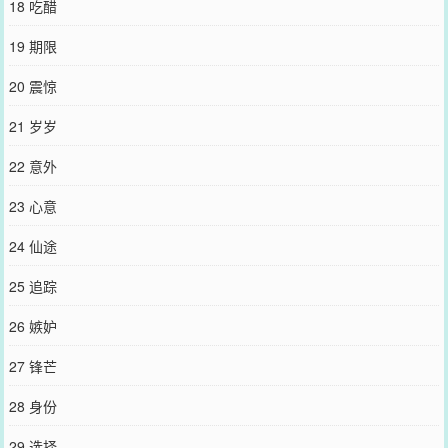
18 吃醋
他耳边低语：尊上对我做过的事情，我当一一奉还才是。世界四：黎
夜是只手遮天的权宦，残害忠良为所欲为，连皇帝都是他手中傀儡，
19 期限
要对他卑躬屈膝。皇帝卧薪尝胆，对他曲意逢迎，暗中却联合大臣们
对付他，最后将他和他的党羽一网打尽。曾经权倾朝野的宦官被锁链
20 震惊
困在皇宫中，染上绯红的眼尾一颗红痣勾魂夺魄。这人虽有着一副残
缺的身体，得势时让人恨不得啖其血肉，但此刻竟别有一番动人风
21 岁岁
情，皇帝忽然改变了想法，他轻抚对方白皙的面容，眼中是意味深长
的笑意：可还要朕好好的伺候你。#我是你不可逾越的劫难，也是你踏
22 意外
向至高的阶梯#PS：受是反派不洗白，攻又恨又爱求而不得，有修罗
场，小世界BE，大结局HE。
23 心意
您要是觉得《
死去的道侣历劫归来了
》还不错的话请不要忘记向您QQ
群和微博微信里的朋友推荐哦！
24 仙途
25 追踪
26 嫉妒
27 锋芒
28 身份
29 选择