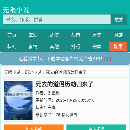
无限小说
搜索
首页
玄幻
武侠
都市
历史
网游
科幻
言情
其他
排行
完本
登录
追看新章节，下载本站客户端无广告APP
↓↓↓
无限小说
>
历史小说
> 死去的道侣历劫归来了
死去的道侣历劫归来了
作者：
即墨遥
更新时间：2025-10-26 09:58:10
状态：完本
最新章节：
76 福利番外
加入书架
点击阅读