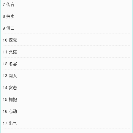
（受）&寂无归（攻），不虐不虐不虐，HE。没有攻杀受情节，攻浑
7 传言
身上下嘴巴第二硬，第一硬你们懂的。文案2023年7月15日留。下一
本《反派不洗白[快穿]》求收藏呀~黎夜因为冷漠、沉静、缺乏同理心
8 拍卖
被系统009选中担任反派的角色。世界一：黎夜是邪恶组织的首席科
学家，他不惜一切，亲手打造出最强大的人形兵器。然而被他倾注一
9 借口
切的实验品，却在一次意外中逃了出去，揭穿了他和组织的罪行，并
以联邦统帅的身份归来。要塞在宛如灭日的攻击中陷落，他被押入星
10 探究
际监狱等待审判处决。一个无声的夜，监狱关押最穷凶极恶犯人的第
十九层，曾经的实验品出现在这里。看着眼前穿着白大褂的男人，哪
11 允诺
怕死期将至，男人苍白阴郁的面容却带着微笑，迭丽如同盛开在罪恶
之上的花，统帅忽然眼神暗了，居高临下的看着他：臣服于我，我可
12 冬宴
以赦免你。世界二：黎夜是帝国的三皇子，冷血无情工于心计，打压
政敌毫不手软，所有人都知道他将是皇位的继承者，注定会分化成一
13 闯入
个强大的alpha，可就在皇位继承大典之上，他却分化成了一个
omega。那一刻，他所有的政敌和对手都红了眼睛。帝国少将联合所
14 贪恋
有反对他暴/政的人，推翻了他的统治，帝国的皇宫被叛军包围了起
来。少将将他困于王座之间，看着他抗拒又情难自抑的模样，在他身
15 拥抱
上留下独属于自己的标记：跟着我，这里依然是你的帝国。世界三：
黎夜是道貌岸然的仙尊，表面清高冷漠不可一世，实则为求长生不择
16 心动
手段，他将天命之子囚禁于仙宫之中，只为夺取天命之子的气运。天
命之子受尽折磨后最终突破，令他一败涂地。曾经高高在上的仙尊跌
17 出气
落泥潭，修为尽失被囚禁于寒渊深处。天命之子看着即便身处绝境，
却依然高傲如天上冷月的男人，抚上他清冷诱人的眉眼，扬起唇角在