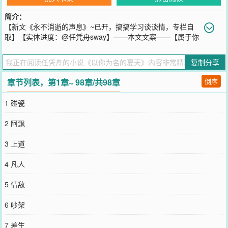
简介：
【新文《永不消逝的声息》~已开，搞搞学习谈谈情，专栏自
取】【实体进度：@任凭舟sway】——本文文案——【属于你
的我的初恋】毕业旅行结束那晚，一群人醉躺在海滩上。盛夏被海风
吹醒，她做了18年来最勇敢的事——她偷吻了张澍。蜻蜓点水，小心
复制分享
翼翼。可是，有人看到，那晚，是男孩先偷吻了女孩。克制隐忍，小
心翼翼。[人的一生只会经历一个夏天，其余的都只是和它做比
章节列表，第1章~ 98章/共98章
倒序
较。]****来自网络热评——《永不消逝的声息》文案——【搞搞学习
谈谈情】高二那年，袁知乙给赞助她上学、治病的企业家写了封感谢
1 碰瓷
信，没想到被企业家的儿子截获。祁聿看都不看一眼，把信扔进花圃
里，“住我家几天就想做我妈儿媳妇了？白日做梦。”袁知乙在心里
2 阿飘
骂：弱智。她没想到他这纨绔公子哥能考上东州大学。他没想到她这
听障少女能考上东州大学。【听觉信息处理国家重点实验室】招聘学
3 上道
生助理，两人狭路相逢。祁聿：“又来送情书？”袁知乙掏出实验室聘
任书，平淡开口：“白日做梦。”-东州大学智新社曾上传一段声场语
4 凡人
料，因涵盖的测听信息齐全被纳入语料库，所有开展听觉产品测试的
企业、实验室都将使用这段语料。有一天，一位测试人员经过反复调
5 情敌
试，从中听到了自家老板祁聿的声音。内容却与竞品公司的老板有关
——“袁知乙，你什么时候才会喜欢我，像我喜欢你一样，喜欢我。”-
6 吵架
【欲盖弥彰的心意是永不消逝的声息】-
您要是觉得《
以你为名的夏天
》还不错的话请不要忘记向您QQ群和微
7 差生