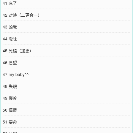
41 麻了
42 对峙（二更合一）
43 凶我
44 暧昧
45 死磕（加更）
46 愿望
47 my baby^^
48 失眠
49 爆冷
50 憧憬
51 要命