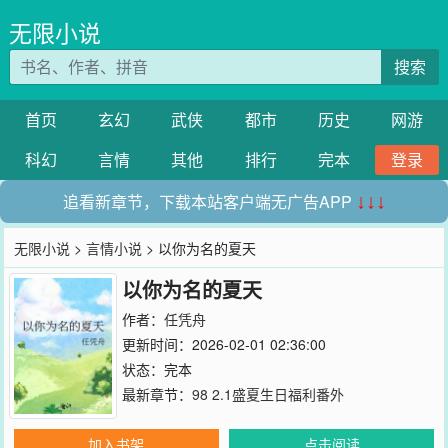
无限小说
搜索
首页
玄幻
武侠
都市
历史
网游
科幻
言情
其他
排行
完本
登录
追看新章节，下载本站客户端无广告APP
↓↓↓
无限小说
>
言情小说
> 以你为名的夏天
以你为名的夏天
作者：
任凭舟
更新时间：2026-02-01 02:36:00
状态：完本
最新章节：
98 2.1盛夏生日福利番外
加入书架
点击阅读