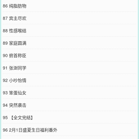
86 纯脂肪物
87 宾主尽欢
88 性感喉结
89 家庭圆满
90 俯首称臣
91 张澍同学
92 小吵怡情
93 笨蛋仙女
94 突然袭击
95 【全文完结】
96 2月1日盛夏生日福利番外