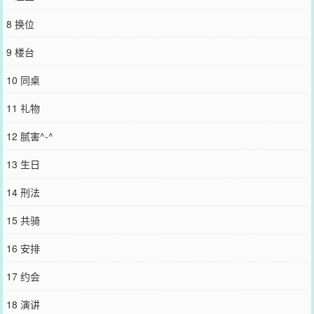
博微信里的朋友推荐哦！
8 换位
9 楼台
10 同桌
11 礼物
12 腻害^-^
13 生日
14 刑法
15 共骑
16 安排
17 约会
18 演讲