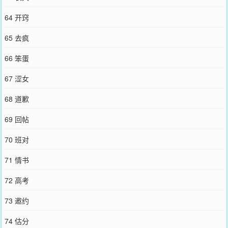
64 开窍
65 去疯
66 笨蛋
67 涩女
68 道歉
69 回帖
70 班对
71 情书
72 高考
73 邀约
74 估分