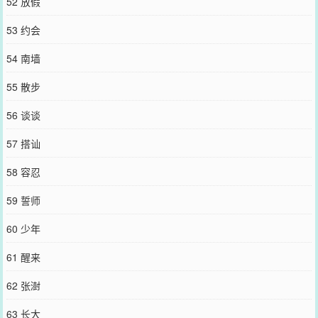
52 放假
53 约会
54 南墙
55 散步
56 谈谈
57 搭讪
58 容忍
59 誓师
60 少年
61 醒来
62 张澍
63 长大