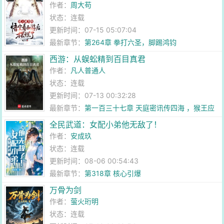
作者：
周大苟
状态：连载
更新时间：07-15 05:07:04
最新章节：
第264章 拳打六圣，脚踢鸿钧
西游：从蜈蚣精到百目真君
作者：
凡人普通人
状态：连载
更新时间：07-13 00:32:28
最新章节：
第一百三十七章 天庭密讯传四海 ，猴王应
劫登龙宫
全民武道：女配小弟他无敌了！
作者：
安成玖
状态：连载
更新时间：08-06 00:54:43
最新章节：
第318章 核心引爆
万骨为剑
作者：
萤火珩明
状态：连载