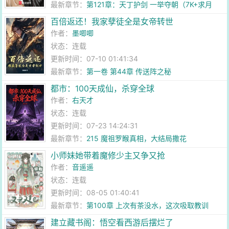
最新章节：
第121章：天丁护剑 一举夺朝（7K+求月
票）
百倍返还！我家孽徒全是女帝转世
作者：
墨唧唧
状态：连载
更新时间：07-10 01:41:34
最新章节：
第一卷 第44章 传送阵之秘
都市：100天成仙，杀穿全球
作者：
右天才
状态：连载
更新时间：07-23 14:24:31
最新章节：
215 魔祖罗睺真相，大结局撒花
小师妹她带着魔修少主又争又抢
作者：
音遥遥
状态：连载
更新时间：08-05 01:40:41
最新章节：
第100章 上次有茶没水，这次吸取教训
建立藏书阁：悟空看西游后摆烂了