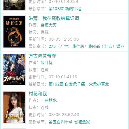
更新时间：07-10 01:40:54
最新章节：
第108章 新的征程
洪荒：我在截教结算证道
作者：
吾道无穷
状态：连载
更新时间：08-05 12:55:06
最新章节：
275（万字）我仁慈？我刚斩了红云！谋业
火红莲！白蛇浮生！混沌会诸圣！
万古鸿蒙帝尊
作者：
凌叶忧
状态：连载
更新时间：07-10 01:41:16
最新章节：
第162章 白发承千痛，众柔护真龙
村花和我！
作者：
一曲秋水
状态：连载
更新时间：08-05 23:52:43
最新章节：
第五百四十章 省城金家