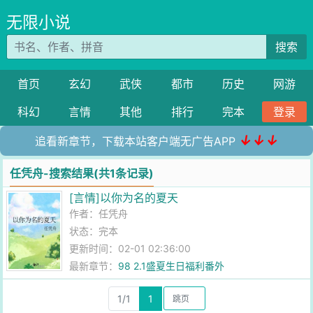
无限小说
搜索
首页
玄幻
武侠
都市
历史
网游
科幻
言情
其他
排行
完本
登录
↓↓↓
追看新章节，下载本站客户端无广告APP
任凭舟-搜索结果(共1条记录)
[言情]以你为名的夏天
作者：
任凭舟
状态：完本
更新时间：02-01 02:36:00
最新章节：
98 2.1盛夏生日福利番外
1/1
1