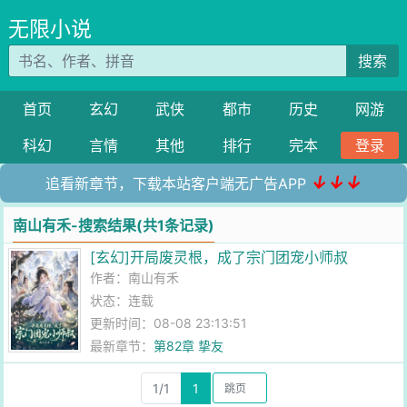
无限小说
搜索
首页
玄幻
武侠
都市
历史
网游
科幻
言情
其他
排行
完本
登录
↓↓↓
追看新章节，下载本站客户端无广告APP
南山有禾-搜索结果(共1条记录)
[玄幻]开局废灵根，成了宗门团宠小师叔
作者：
南山有禾
状态：连载
更新时间：08-08 23:13:51
最新章节：
第82章 挚友
1/1
1