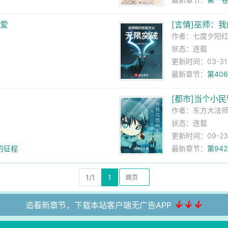
可爱
[言情]巫师：
作者：
七度夕阳
状态：连载
更新时间：03-31 0
最新章节：
第40
怕
[都市]当个小
作者：
东方大法
状态：连载
更新时间：09-23 0
的征程
最新章节：
第94
1/1
1
↓↓↓
追看新章节，下载本站客户端无广告APP