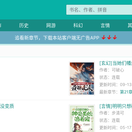
市
历史
网游
科幻
言情
↓↓↓
追看新章节，下载本站客户端无广告APP
[玄幻]当她们
作者：
可破心
状态：连载
更新时间：09-13 1
最新章节：
第21
真没变质
[言情]明明只
作者：
步清可
状态：连载
更新时间：05-17 2