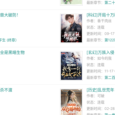
最新章节：
第二十
禽兽大破防！
[科幻]开局十
作者：
香干肉丝
状态：连载
更新时间：09-17 1
生 (终章）
最新章节：
第12
兽全是黑暗生物
[玄幻]万族入
作者：
如今的我
状态：连载
更新时间：11-17 0
最新章节：
第二
只杀不渡
[历史]乱世荒
作者：
可破
状态：连载
更新时间：02-28 1
最新章节：
第一卷