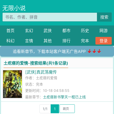
无限小说
搜索
首页
玄幻
武侠
都市
历史
网游
科幻
言情
其他
排行
完本
登录
↓↓↓
追看新章节，下载本站客户端无广告APP
土疙瘩的爱情-搜索结果(共1条记录)
[武侠]真武荡魔传
作者：
土疙瘩的爱情
状态：完本
更新时间：10-18 04:58:55
最新章节：
土疙瘩新书擎天一棍已上线
1/1
1