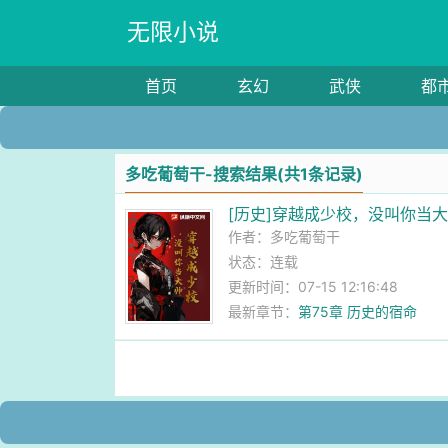
无限小说
首页
玄幻
武侠
都
多吃葡萄干-搜索结果(共1条记录)
[历史]穿越成少校，没叫你当
作者：
多吃葡萄干
状态：连载
更新时间：07-15 12:16:48
最新章节：
第75章 历史的宿命