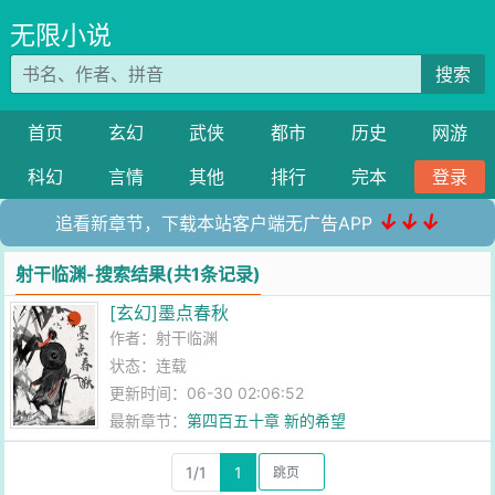
无限小说
搜索
首页
玄幻
武侠
都市
历史
网游
科幻
言情
其他
排行
完本
登录
↓↓↓
追看新章节，下载本站客户端无广告APP
射干临渊-搜索结果(共1条记录)
[玄幻]墨点春秋
作者：
射干临渊
状态：连载
更新时间：06-30 02:06:52
最新章节：
第四百五十章 新的希望
1/1
1