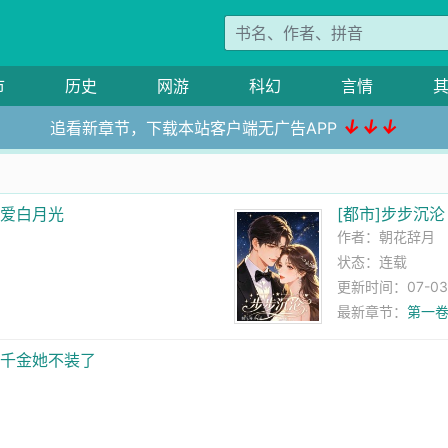
市
历史
网游
科幻
言情
↓↓↓
追看新章节，下载本站客户端无广告APP
只爱白月光
[都市]步步沉沦
作者：
朝花辞月
状态：连载
更新时间：07-03 2
最新章节：
第一卷
门千金她不装了