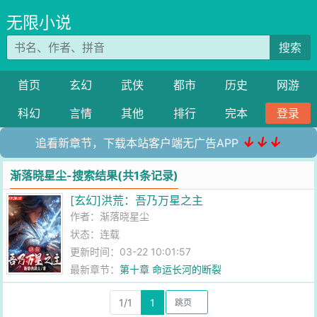
无限小说
搜索
首页
玄幻
武侠
都市
历史
网游
科幻
言情
其他
排行
完本
登录
↓↓↓
追看新章节，下载本站客户端无广告APP
渐落晓星尘-搜索结果(共1条记录)
[玄幻]洪荒：吾乃万星之主
作者：
渐落晓星尘
状态：连载
更新时间：03-22 10:01:57
最新章节：
第十章 命运长河的断裂
1/1
1