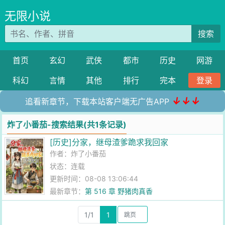
无限小说
搜索
首页
玄幻
武侠
都市
历史
网游
科幻
言情
其他
排行
完本
登录
↓↓↓
追看新章节，下载本站客户端无广告APP
炸了小番茄-搜索结果(共1条记录)
[历史]分家，继母渣爹跪求我回家
作者：
炸了小番茄
状态：连载
更新时间：08-08 13:06:44
最新章节：
第 516 章 野猪肉真香
1/1
1