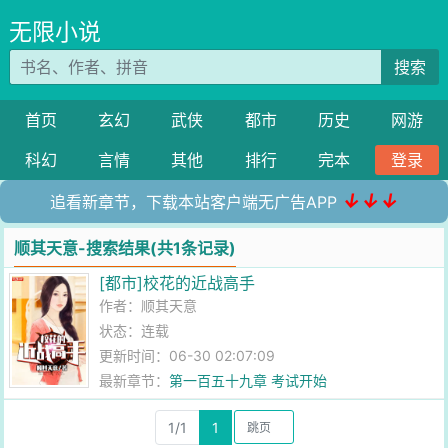
无限小说
搜索
首页
玄幻
武侠
都市
历史
网游
科幻
言情
其他
排行
完本
登录
↓↓↓
追看新章节，下载本站客户端无广告APP
顺其天意-搜索结果(共1条记录)
[都市]校花的近战高手
作者：
顺其天意
状态：连载
更新时间：06-30 02:07:09
最新章节：
第一百五十九章 考试开始
1/1
1