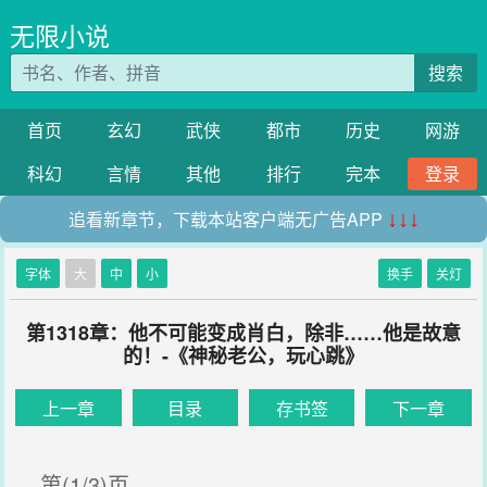
无限小说
搜索
首页
玄幻
武侠
都市
历史
网游
科幻
言情
其他
排行
完本
登录
追看新章节，下载本站客户端无广告APP
↓↓↓
字体
大
中
小
换手
关灯
第1318章：他不可能变成肖白，除非……他是故意
的！-《神秘老公，玩心跳》
上一章
目录
存书签
下一章
第(1/3)页