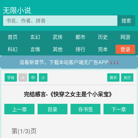
无限小说
搜索
首页
玄幻
武侠
都市
历史
网游
科幻
言情
其他
排行
完本
登录
追看新章节，下载本站客户端无广告APP
↓↓↓
字体
大
中
小
换手
关灯
完结感言-《快穿之女主是个小呆宝》
上一章
目录
存书签
下一章
第(1/3)页