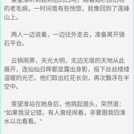
的老毛病，一时间竟有些恍惚，就像回到了莲峰
山上。
两人一边说着，一边往外走去，准备离开镜
石平台。
云销雨霁，天光大明，无边无垠的天地从此
展开，连灿灿日晖都显露出身影，投下丝丝缕缕
温暖的光芒。他们取出红花长剑，再次飘浮在半
空中。
斐望淮站在她身后，他挑起眉头，突然道：
“如果我没记错，有人曾经闹着，非要跟我回淮
水以北看看。”