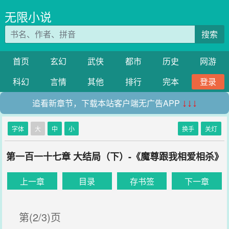
无限小说
搜索
首页
玄幻
武侠
都市
历史
网游
科幻
言情
其他
排行
完本
登录
追看新章节，下载本站客户端无广告APP
↓↓↓
字体
大
中
小
换手
关灯
第一百一十七章 大结局（下）-《魔尊跟我相爱相杀》
上一章
目录
存书签
下一章
第(2/3)页