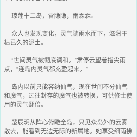
琼莲十二岛，雷隐隐，雨霖霖。
众人也发现变化，灵气随雨水而下，滋润干
枯已久的泥土。
“世间灵气被彻底调和。”肃停云望着指尖雨
点，“连岛内灵气都充盈起来。”
岛内以前只能容纳仙气，现在世间不分仙气
和魔气，过往封存的魔气也被转换，可供修士使
用的灵气翻倍。
楚辰玥从阵心俯瞰全岛，只见众岛外的云雾
散去，能看到无边无际的新属地。她享受细雨拂