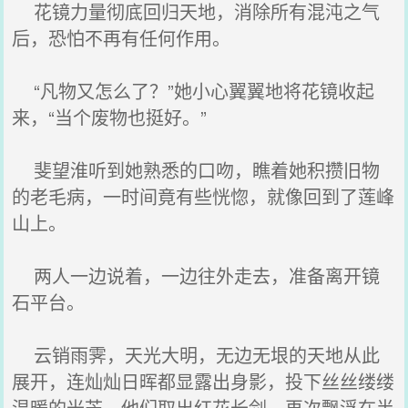
花镜力量彻底回归天地，消除所有混沌之气
后，恐怕不再有任何作用。
“凡物又怎么了？”她小心翼翼地将花镜收起
来，“当个废物也挺好。”
斐望淮听到她熟悉的口吻，瞧着她积攒旧物
的老毛病，一时间竟有些恍惚，就像回到了莲峰
山上。
两人一边说着，一边往外走去，准备离开镜
石平台。
云销雨霁，天光大明，无边无垠的天地从此
展开，连灿灿日晖都显露出身影，投下丝丝缕缕
温暖的光芒。他们取出红花长剑，再次飘浮在半