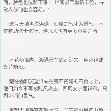
面，脸色也温和下来：“世间灵气重新丰盈，寻
常人修仙也会容易。”
这片天地再次连通，仙魔之气化为灵气，不
仅有助修士修行，连凡人也有更多容身之所。
……
万花秘境内，漩涡已在逐步消失，连花镜都
光芒黯淡。
楚在霜和斐望淮站在镜石搭建的石台之上，
他们如今不再被飓风攻击，四周安宁而祥和，只
剩流淌的灵气。
重塑天地耗空花镜灵气，楚在霜没用这力量