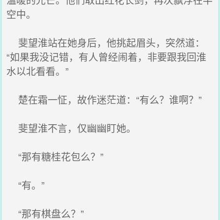
空中。
斐望淮站在她身后，他挑起眉头，突然道：
“如果我没记错，有人曾经闹着，非要跟我回淮
水以北看看。”
楚在霜一怔，故作迷茫道：“有么？谁啊？”
斐望淮不言，仅幽幽盯她。
“那有糖桂花包么？”
“有。”
“那有棋盘么？”