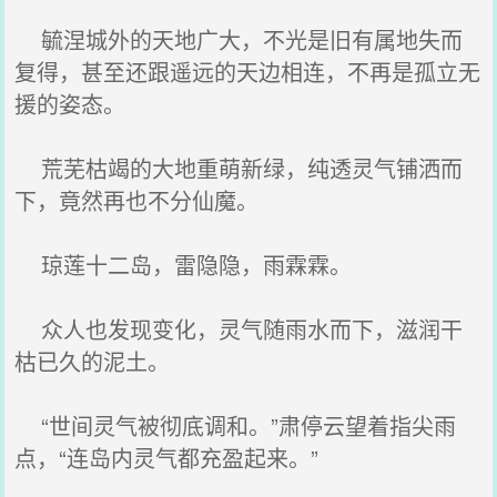
毓涅城外的天地广大，不光是旧有属地失而
复得，甚至还跟遥远的天边相连，不再是孤立无
援的姿态。
荒芜枯竭的大地重萌新绿，纯透灵气铺洒而
下，竟然再也不分仙魔。
琼莲十二岛，雷隐隐，雨霖霖。
众人也发现变化，灵气随雨水而下，滋润干
枯已久的泥土。
“世间灵气被彻底调和。”肃停云望着指尖雨
点，“连岛内灵气都充盈起来。”