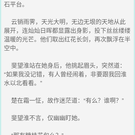
石平台。
云销雨霁，天光大明，无边无垠的天地从此
展开，连灿灿日晖都显露出身影，投下丝丝缕缕
温暖的光芒。他们取出红花长剑，再次飘浮在半
空中。
斐望淮站在她身后，他挑起眉头，突然道：
“如果我没记错，有人曾经闹着，非要跟我回淮
水以北看看。”
楚在霜一怔，故作迷茫道：“有么？谁啊？”
斐望淮不言，仅幽幽盯她。