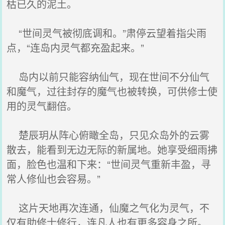
枯已久的泥土。
“世间灵气被彻底调和。”肃停云望着指尖雨
点，“连岛内灵气都充盈起来。”
岛内以前只能容纳仙气，现在世间不分仙气
和魔气，过往封存的魔气也被转换，可供修士使
用的灵气翻倍。
楚辰玥从阵心俯瞰全岛，只见众岛外的云雾
散去，能看到无边无际的新属地。她享受细雨拂
面，脸色也温和下来：“世间灵气重新丰盈，寻
常人修仙也会容易。”
这片天地再次连通，仙魔之气化为灵气，不
仅有助修士修行，连凡人也有更多容身之所。