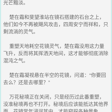
光芒黯淡。
楚在霜和斐望淮站在镜石搭建的石台之上，
他们如今不再被飓风攻击，四周安宁而祥和，只
剩流淌的灵气。
重塑天地耗空花镜灵气，楚在霜没用这力量
飞升，反而将其挥洒天地间，这才能够彻底消除
混沌之气。
楚在霜凝视悬在半空的花镜，问道：“你要回
去么？还是去哪里？”
万花秘境正在关闭，只是经历过此番重塑，
没准秘境再也不打开。秘境后应该能抵达其他界
面，花镜常年浸润其中，才能窥探各种景象。