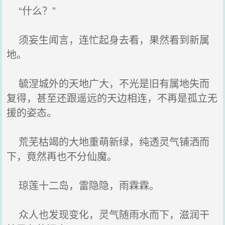
“什么？”
须妄生闻言，连忙起身去看，果然看到新属
地。
毓涅城外的天地广大，不光是旧有属地失而
复得，甚至还跟遥远的天边相连，不再是孤立无
援的姿态。
荒芜枯竭的大地重萌新绿，纯透灵气铺洒而
下，竟然再也不分仙魔。
琼莲十二岛，雷隐隐，雨霖霖。
众人也发现变化，灵气随雨水而下，滋润干