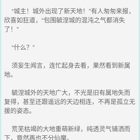
“城主！城外出现了新天地！”有人匆匆来报，
欣喜如狂道，“包围毓涅城的混沌之气都消失
了！”
“什么？”
须妄生闻言，连忙起身去看，果然看到新属
地。
毓涅城外的天地广大，不光是旧有属地失而
复得，甚至还跟遥远的天边相连，不再是孤立无
援的姿态。
荒芜枯竭的大地重萌新绿，纯透灵气铺洒而
下，竟然再也不分仙魔。