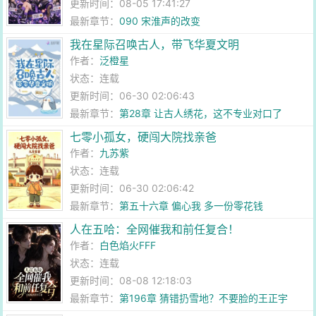
更新时间：08-05 17:41:27
最新章节：
090 宋淮声的改变
我在星际召唤古人，带飞华夏文明
作者：
泛橙星
状态：连载
更新时间：06-30 02:06:43
最新章节：
第28章 让古人绣花，这不专业对口了
七零小孤女，硬闯大院找亲爸
作者：
九苏紫
状态：连载
更新时间：06-30 02:06:42
最新章节：
第五十六章 偏心我 多一份零花钱
人在五哈：全网催我和前任复合！
作者：
白色焰火FFF
状态：连载
更新时间：08-08 12:18:03
最新章节：
第196章 猜错扔雪地？不要脸的王正宇