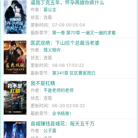
逼我丁克五年，怀孕再嫁你疯什么
作者：
晏公主
状态：连载
更新时间：07-09 00:05:04
最新章节：
第一卷 第70章 一遍又一遍的求着
医武双绝：下山捡个总裁当老婆
作者：
情义相许
状态：连载
更新时间：08-08 17:50:22
最新章节：
第341章 区区曹家而已
我不是杠精
作者：
不是老师的老师
状态：连载
更新时间：06-30 02:06:32
最新章节：
全书结束！
县城赚钱县城花：每天五千万
作者：
公子富