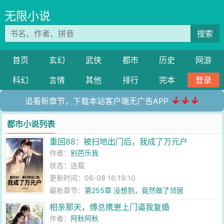
无限小说
搜索
首页
玄幻
武侠
都市
历史
网游
科幻
言情
其他
排行
完本
登录
↓↓↓
追看新章节，下载本站客户端无广告APP
都市小说列表
重回88：被扫地出门后，我成了万元户
作者：
别芭乐我
状态：连载
更新时间：08-08 16:19:10
最新章节：
第255章 没想到，竟然做了邻居
相亲那天，傅总携崽上门逼我复婚
作者：
阿秋阿秋