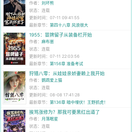
作者：
刘坏熊
状态：连载
更新时间：07-11 09:41:55
最新章节：
第四十八章 风浪很大
1955：冒牌留子从装备栏开始
作者：
麻布崽
状态：连载
更新时间：07-11 22:03:56
最新章节：
第156章 准备考试
狩猎八零：从娃娃亲娇妻赖上我开始
作者：
鹦鹉爱上猫
状态：连载
更新时间：08-08 17:41:28
最新章节：
第136章 暗中埋伏！王野抓虎！
挨骂涨修为？那我可要黑红出道了
作者：
月落眠星
状态：连载