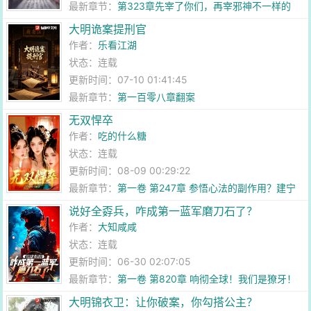
最新章节：
第323章先宰了你们，再宰邪神不一样的
吗？
大明诡案提刑官
作者：
乐看江湖
状态：连载
更新时间：07-10 01:41:45
最新章节：
第一百零八章翻案
无双悍卒
作者：
吃的什么糖
状态：连载
更新时间：08-09 00:29:22
最新章节：
第一卷 第247章 参悟心法的副作用？建宁
王有私心
说好全孬兵，咋成第一蓝军磨刀石了？
作者：
大知咸咸
状态：连载
更新时间：06-30 02:07:05
最新章节：
第一卷 第820章 响彻全球！我们是獠牙！
大明锦衣卫：让你破案，你勾搭公主？