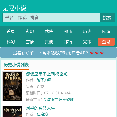
无限小说
搜索
首页
玄幻
武侠
都市
历史
网游
科幻
言情
其他
排行
完本
登录
↓↓↓
追看新章节，下载本站客户端无广告APP
历史小说列表
傀儡皇帝不上朝权臣跪
作者：
笔下如风
状态：连载
更新时间：07-10 01:41:34
最新章节：
第015章 压灾短胜
刘禅的智慧人生
作者：
任冶熔